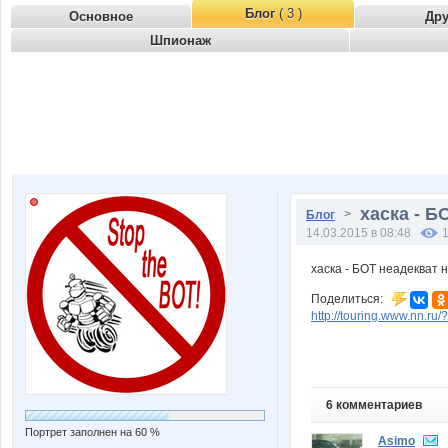
Блог
( 3 )
Основное
Др
Шпионаж
хаска - Б
>
Блог
14.03.2015 в 08:48
хаска - БОТ неадекват 
Поделиться:
http://touring.www.nn.ru
6 комментариев
Портрет заполнен на 60 %
Asimo