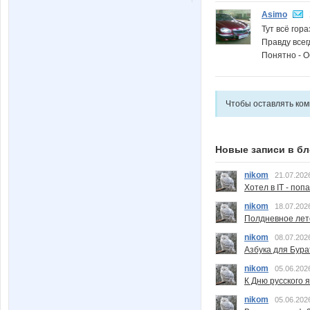
Asimo
Тут всё гор
Правду всегд
Понятно - О
Чтобы оставлять ко
Новые записи в бл
nikom
21.07.202
Хотел в IT - поп
nikom
18.07.202
Полдневное лет
nikom
08.07.202
Азбука для Бура
nikom
05.06.202
К Дню русского 
nikom
05.06.202