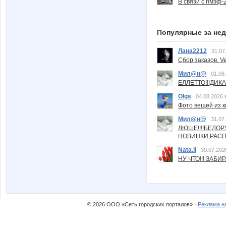
В связи с пмэф-
Популярные за не
Лана2212
31.07
Сбор заказов. Ve
Мил@н@
01.08
ЕЛЛЕТТО!!!ДИК
Olgs
04.08.2026 
Фото вещей из ки
Мил@н@
31.07
ЛЮШЕ!!!!БЕЛО
НОВИНКИ,РАСП
Nata.li
30.07.202
НУ ЧТО!!! ЗАБИ
© 2026 ООО «Сеть городских порталов» ·
Реклама н