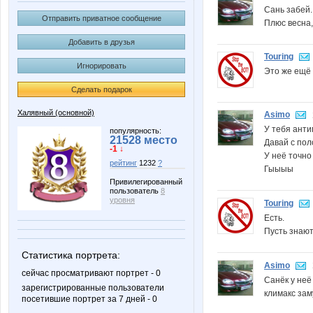
Сань забей.
Отправить приватное сообщение
Плюс весна,
Добавить в друзья
Touring
Игнорировать
Это же ещё 
Сделать подарок
Халявный (основной)
Asimo
У тебя анти
популярность:
21528 место
Давай с пол
-1 ↓
У неё точно
рейтинг
1232
?
Гыыыы
Привилегированный
пользователь
8
уровня
Touring
Есть.
Пусть знают
Статистика портрета:
Asimo
сейчас просматривают портрет - 0
Санёк у неё
зарегистрированные пользователи
климакс заму
посетившие портрет за 7 дней - 0