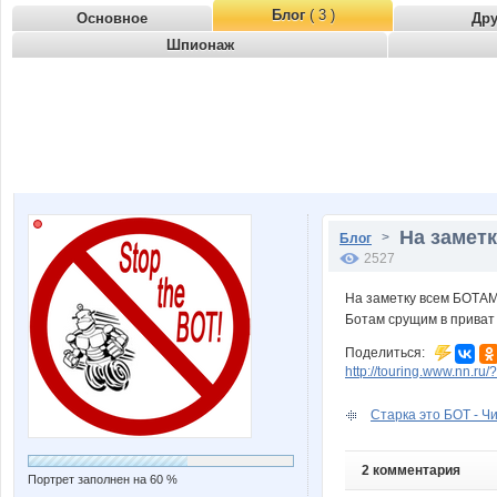
Блог
( 3 )
Основное
Др
Шпионаж
На заметк
>
Блог
2527
На заметку всем БОТАМ 
Ботам срущим в приват
Поделиться:
http://touring.www.nn.ru
Старка это БОТ - Чи
2 комментария
Портрет заполнен на 60 %