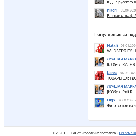
К Дню русского 
nikom
05.06.202
В связи с пмэф-
Популярные за не
Nata.li
05.08.202
WILDBERRIES Н
ЛУЧШАЯ МАРК
[b]Обувь RALF RI
Lonza
05.08.2026
ТОВАРЫ ДЛЯ ДО
ЛУЧШАЯ МАРК
[b]Обувь Ralf Ri
Olgs
04.08.2026 
Фото вещей из ки
© 2026 ООО «Сеть городских порталов» ·
Реклама н