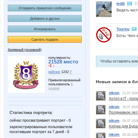
ledi8
1
Отправить приватное сообщение
Видать част
Добавить в друзья
Touring
Игнорировать
Боты. Чего 
Сделать подарок
Халявный (основной)
популярность:
Чтобы оставлять ко
21528 место
-1 ↓
рейтинг
1232
?
Привилегированный
Новые записи в бл
пользователь
8
уровня
nikom
21.07.202
Хотел в IT - поп
nikom
18.07.202
Статистика портрета:
Полдневное лет
сейчас просматривают портрет - 0
nikom
08.07.202
Азбука для Бура
зарегистрированные пользователи
посетившие портрет за 7 дней - 0
nikom
05.06.202